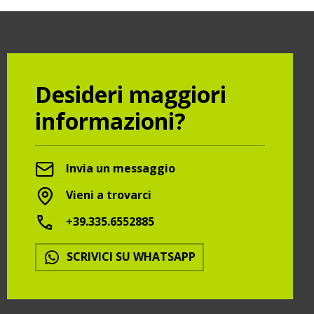
Desideri maggiori
informazioni?
Invia un messaggio
Vieni a trovarci
+39.335.6552885
SCRIVICI SU WHATSAPP