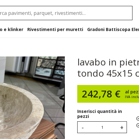
o e klinker
Rivestimenti per muretti
Gradoni B
lavabo in piet
tondo 45x15 
242,78 €
al pe
IVA incl
Inserisci quantità in
pezzi
-
+