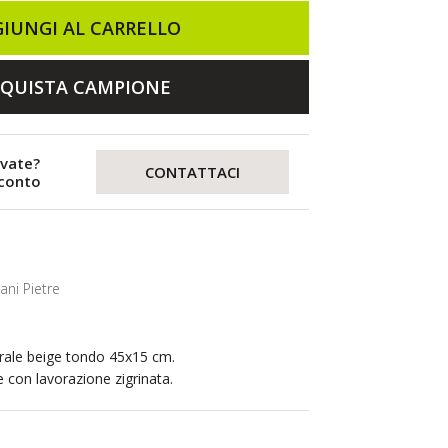
IUNGI AL CARRELLO
QUISTA CAMPIONE
evate?
CONTATTACI
sconto
ani Pietre
urale beige tondo 45x15 cm.
e con lavorazione zigrinata.