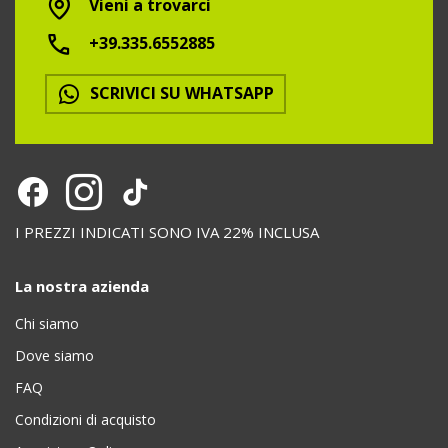
Vieni a trovarci
+39.335.6552885
SCRIVICI SU WHATSAPP
I PREZZI INDICATI SONO IVA 22% INCLUSA
La nostra azienda
Chi siamo
Dove siamo
FAQ
Condizioni di acquisto