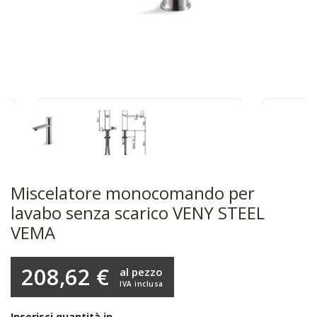
Miscelatore monocomando per
lavabo senza scarico VENY STEEL
VEMA
208,62 €
al pezzo
IVA inclusa
Inserisci quantità in