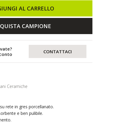
IUNGI AL CARRELLO
QUISTA CAMPIONE
evate?
CONTATTACI
sconto
lani Ceramiche
u rete in gres porcellanato.
rbente e ben pulibile.
mento.