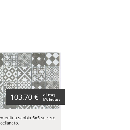
al mq
103,70 €
IVA inclusa
mentina sabbia 5x5 su rete
cellanato.