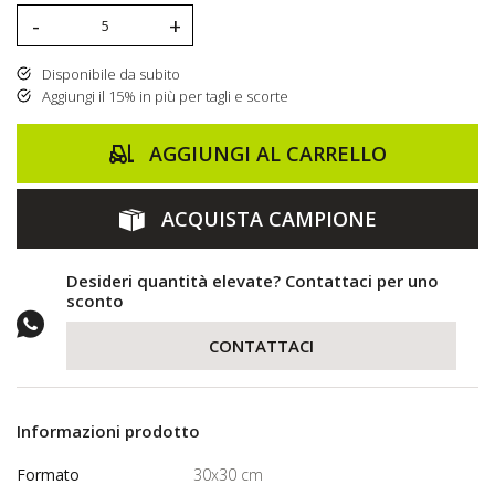
-
+
Disponibile da subito
Aggiungi il 15% in più per tagli e scorte
AGGIUNGI AL CARRELLO
ACQUISTA CAMPIONE
Desideri quantità elevate? Contattaci per uno
sconto
CONTATTACI
Informazioni prodotto
Formato
30x30 cm