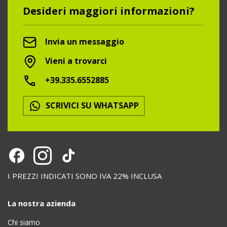
Desideri maggiori informazioni?
Invia un messaggio
Vieni a trovarci
+39.335.6552885
SCRIVICI SU WHATSAPP
I PREZZI INDICATI SONO IVA 22% INCLUSA
La nostra azienda
Chi siamo