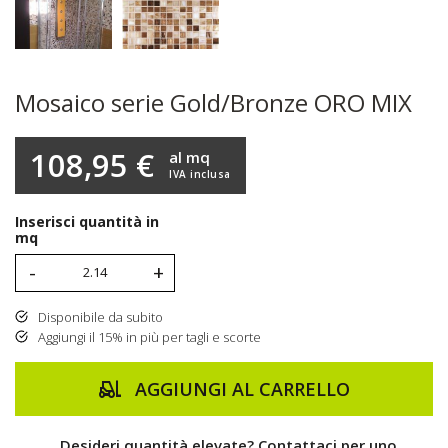
Mosaico serie Gold/Bronze ORO MIX
108,95 €
al mq
IVA inclusa
Inserisci quantità in
mq
-
+
Disponibile da subito
Aggiungi il 15% in più per tagli e scorte
AGGIUNGI AL CARRELLO
Desideri quantità elevate? Contattaci per uno