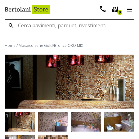
0
Home
/
Mosaico serie Gold/Bronze ORO MIX