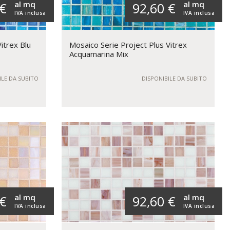
al mq
al mq
 €
92,60 €
IVA inclusa
IVA inclusa
itrex Blu
Mosaico Serie Project Plus Vitrex
Acquamarina Mix
ILE DA SUBITO
DISPONIBILE DA SUBITO
al mq
al mq
 €
92,60 €
IVA inclusa
IVA inclusa