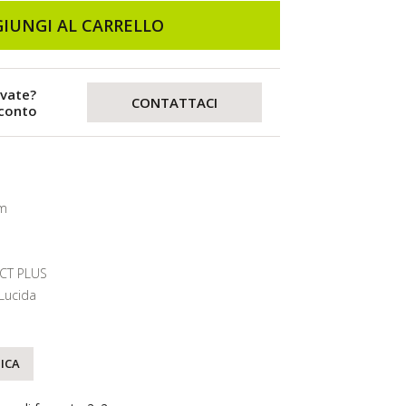
IUNGI AL CARRELLO
evate?
CONTATTACI
sconto
cm
CT PLUS
Lucida
ICA