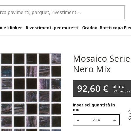
o e klinker
Rivestimenti per muretti
Gradoni B
Mosaico Serie 
Nero Mix
92,60 €
al mq
IVA inclusa
Inserisci quantità in
mq
-
+