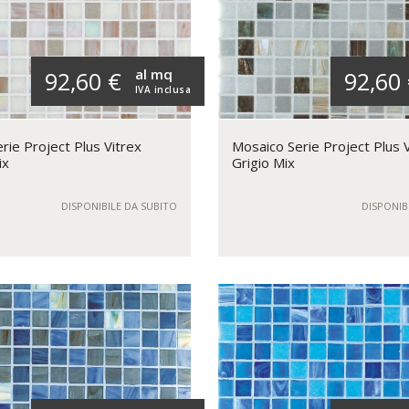
al mq
92,60 €
92,60
IVA inclusa
rie Project Plus Vitrex
Mosaico Serie Project Plus 
ix
Grigio Mix
DISPONIBILE DA SUBITO
DISPONIB