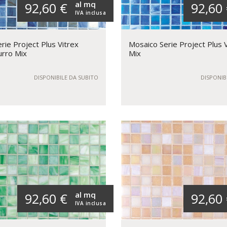
al mq
92,60 €
92,60
IVA inclusa
rie Project Plus Vitrex
Mosaico Serie Project Plus V
urro Mix
Mix
DISPONIBILE DA SUBITO
DISPONIB
al mq
92,60 €
92,60
IVA inclusa