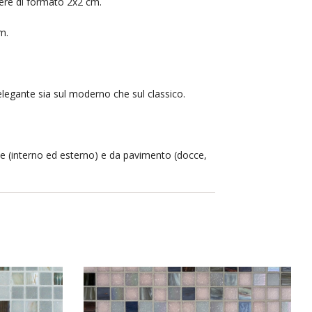
ere di formato 2x2 cm.
m.
elegante sia sul moderno che sul classico.
le (interno ed esterno) e da pavimento (docce,