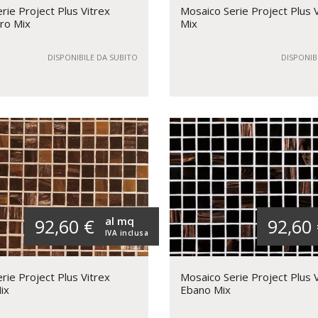
rie Project Plus Vitrex
Mosaico Serie Project Plus 
ro Mix
Mix
DISPONIBILE DA SUBITO
DISPONIB
al mq
92,60 €
92,60
IVA inclusa
rie Project Plus Vitrex
Mosaico Serie Project Plus 
ix
Ebano Mix