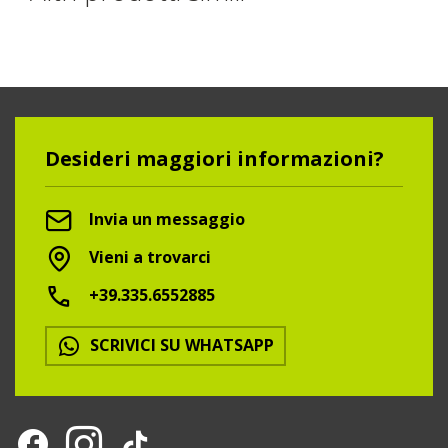
Desideri maggiori informazioni?
Invia un messaggio
Vieni a trovarci
+39.335.6552885
SCRIVICI SU WHATSAPP