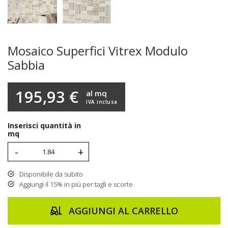
Mosaico Superfici Vitrex Modulo
Sabbia
195,93 €
al mq
IVA inclusa
Inserisci quantità in
mq
-
+
Disponibile da subito
Aggiungi il 15% in più per tagli e scorte
AGGIUNGI AL CARRELLO