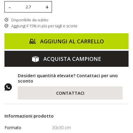
-
+
Disponibile da subito
Aggiungi il 15% in più per tagli e scorte
AGGIUNGI AL CARRELLO
ACQUISTA CAMPIONE
Desideri quantità elevate? Contattaci per uno
sconto
CONTATTACI
Informazioni prodotto
Formato
30x30 cm