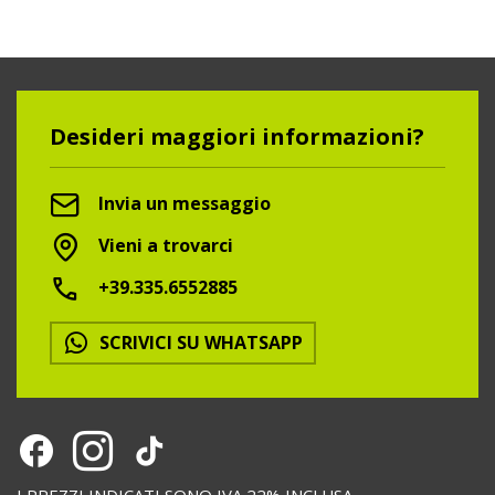
Desideri maggiori informazioni?
Invia un messaggio
Vieni a trovarci
+39.335.6552885
SCRIVICI SU WHATSAPP