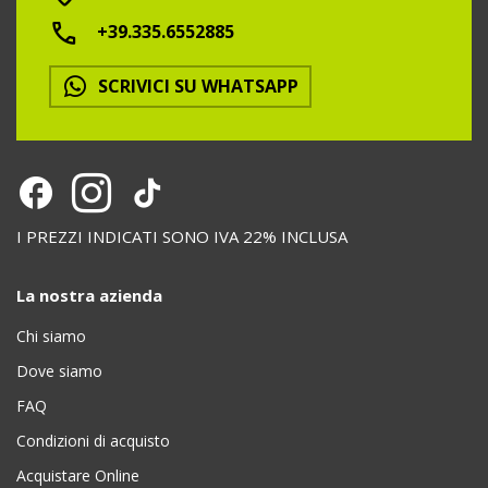
+39.335.6552885
SCRIVICI SU WHATSAPP
I PREZZI INDICATI SONO IVA 22% INCLUSA
La nostra azienda
Chi siamo
Dove siamo
FAQ
Condizioni di acquisto
Acquistare Online