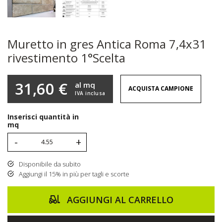
Muretto in gres Antica Roma 7,4x31
rivestimento 1°Scelta
31,60 €
al mq
ACQUISTA CAMPIONE
IVA inclusa
Inserisci quantità in
mq
-
+
Disponibile da subito
Aggiungi il 15% in più per tagli e scorte
AGGIUNGI AL CARRELLO