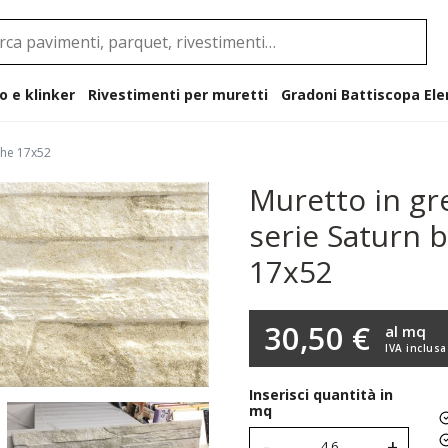
o e klinker
Rivestimenti per muretti
Gradoni B
che 17x52
Muretto in gr
serie Saturn 
17x52
30,50 €
al mq
IVA inclusa
Inserisci quantità in
mq
-
+