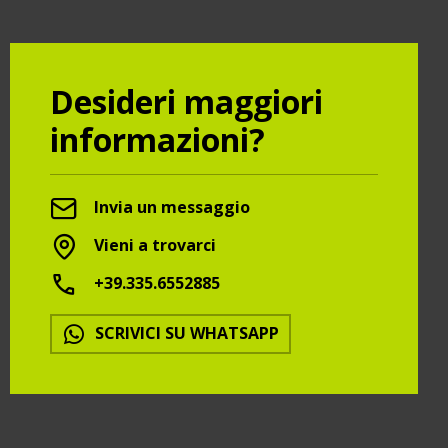
Desideri maggiori
informazioni?
Invia un messaggio
Vieni a trovarci
+39.335.6552885
SCRIVICI SU WHATSAPP