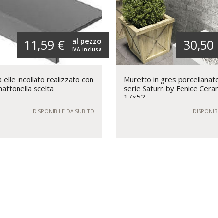
al pezzo
11,59 €
30,50
IVA inclusa
elle incollato realizzato con
Muretto in gres porcellanat
mattonella scelta
serie Saturn by Fenice Cera
17x52
DISPONIBILE DA SUBITO
DISPONIB