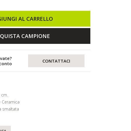
IUNGI AL CARRELLO
QUISTA CAMPIONE
evate?
CONTATTACI
sconto
 cm.
e Ceramica
 smaltata