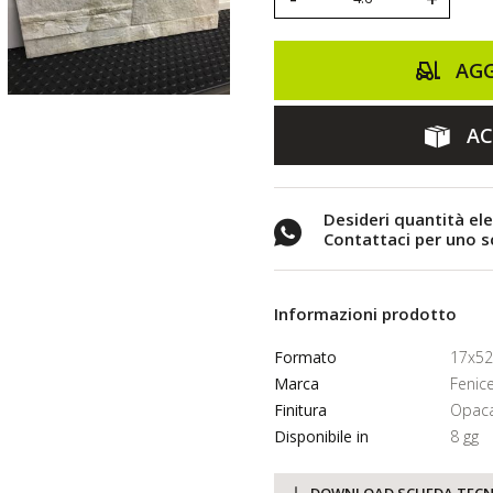
AGG
AC
Desideri quantità el
Contattaci per uno 
Informazioni prodotto
Formato
17x52
Marca
Fenic
Finitura
Opaca
Disponibile in
8 gg