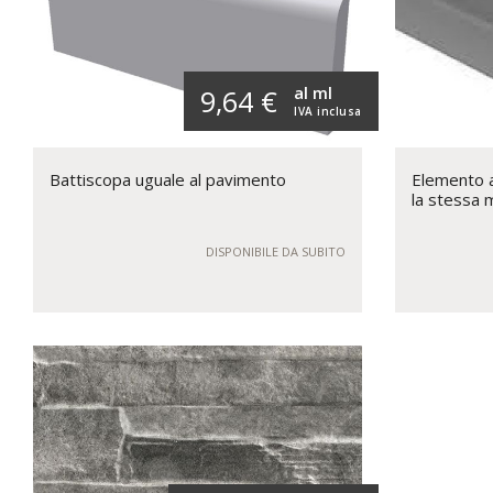
al ml
9,64 €
IVA inclusa
Battiscopa uguale al pavimento
Elemento a 
la stessa 
DISPONIBILE DA SUBITO