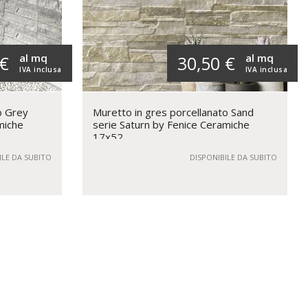
al mq
al mq
 €
30,50 €
IVA inclusa
IVA inclusa
o Grey
Muretto in gres porcellanato Sand
miche
serie Saturn by Fenice Ceramiche
17x52
ILE DA SUBITO
DISPONIBILE DA SUBITO