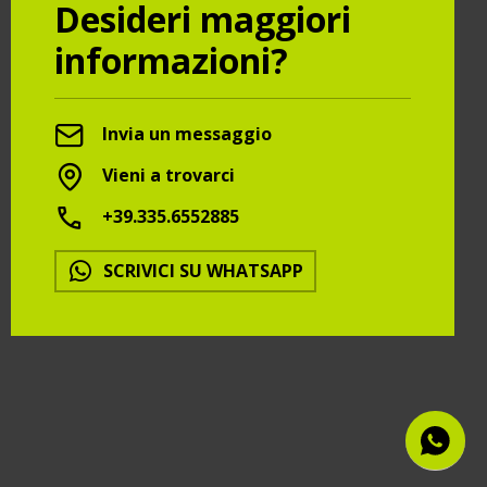
Desideri maggiori
informazioni?
Invia un messaggio
Vieni a trovarci
+39.335.6552885
SCRIVICI SU WHATSAPP