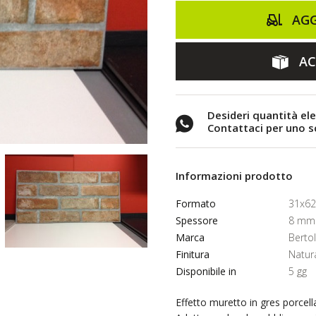
AGG
AC
Desideri quantità el
Contattaci per uno 
Informazioni prodotto
Formato
31x6
Spessore
8 mm
Marca
Berto
Finitura
Natur
Disponibile in
5 gg
Effetto muretto in gres porcel