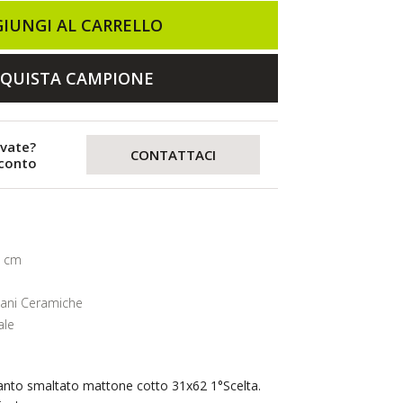
IUNGI AL CARRELLO
QUISTA CAMPIONE
evate?
CONTATTACI
sconto
2 cm
lani Ceramiche
ale
lanto smaltato mattone cotto 31x62 1°Scelta.