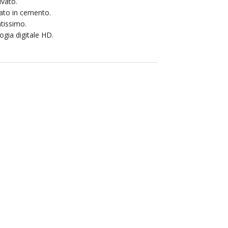
ivato.
cato in cemento.
ntissimo.
ogia digitale HD.