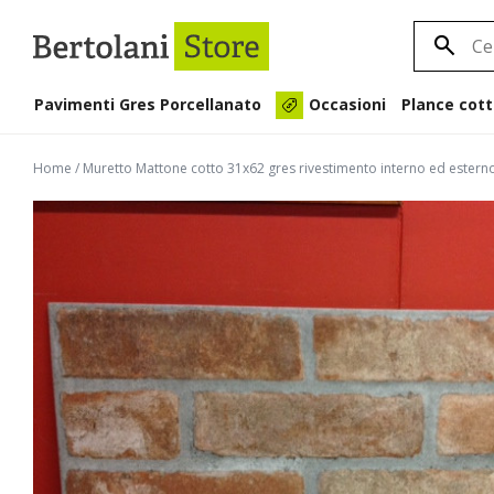
Pavimenti Gres Porcellanato
Plance cott
Occasioni
Home
/
Muretto Mattone cotto 31x62 gres rivestimento interno ed estern