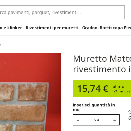
o e klinker
Rivestimenti per muretti
Gradoni B
o
Muretto Matt
rivestimento 
15,74 €
al mq
IVA inclusa
Inserisci quantità in
mq
-
+