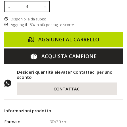
-
+
Disponibile da subito
Aggiungi il 15% in più per tagli e scorte
AGGIUNGI AL CARRELLO
ACQUISTA CAMPIONE
Desideri quantità elevate? Contattaci per uno
sconto
CONTATTACI
Informazioni prodotto
Formato
30x30 cm