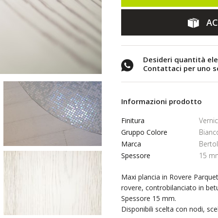
AC
Desideri quantità el
Contattaci per uno 
Informazioni prodotto
Finitura
Verni
Gruppo Colore
Bianc
Marca
Berto
Spessore
15 m
Maxi plancia in Rovere Parquet
rovere, controbilanciato in betu
Spessore 15 mm.
Disponibili scelta con nodi, sc