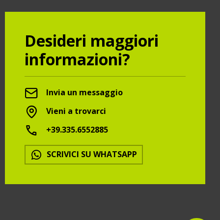
Desideri maggiori
informazioni?
Invia un messaggio
Vieni a trovarci
+39.335.6552885
SCRIVICI SU WHATSAPP