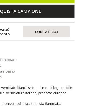
QUISTA CAMPIONE
evate?
CONTATTACI
sconto
ciata opaca
o
lani Legno
m
 verniciato bianchissimo. 4 mm di legno nobile
lla. Verniciatura italiana, prodotto europeo.
elta senza nodi e scelta mista fiammata.