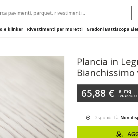
o e klinker
Rivestimenti per muretti
Gradoni B
Plancia in Le
Bianchissimo 
65,88 €
al mq
IVA inclusa
Disponibilità:
Non dis
AGG