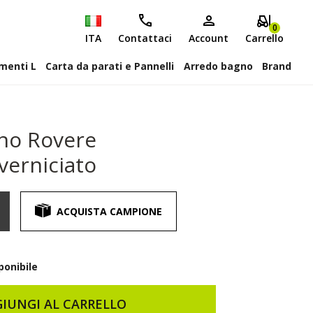
0
ITA
Contattaci
Account
Carrello
attiscopa Elementi L
Carta da parati e Pannelli
Arredo bagno
Brand
gno Rovere
verniciato
ACQUISTA CAMPIONE
ponibile
IUNGI AL CARRELLO