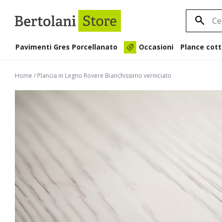
Pavimenti Gres Porcellanato
Plance cott
Occasioni
Home
/
Plancia in Legno Rovere Bianchissimo verniciato