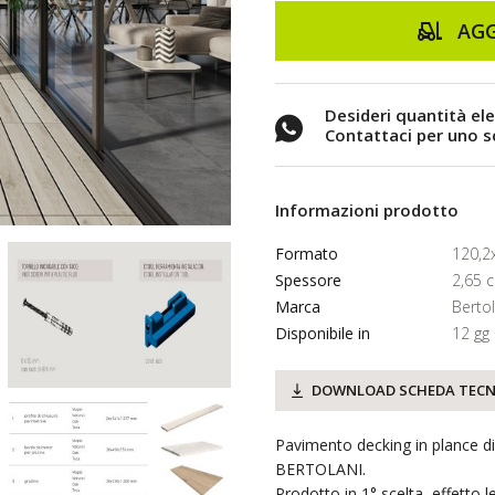
AGG
Desideri quantità el
Contattaci per uno 
Informazioni prodotto
Formato
120,2
Spessore
2,65 
Marca
Berto
Disponibile in
12 gg
DOWNLOAD SCHEDA TECN
Pavimento decking in plance d
BERTOLANI.
Prodotto in 1° scelta, effetto l