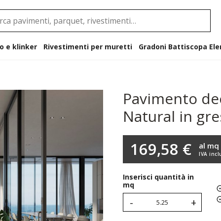
o e klinker
Rivestimenti per muretti
Gradoni B
Pavimento de
Natural in gre
169,58 €
al mq
IVA incl
Inserisci quantità in
mq
-
+