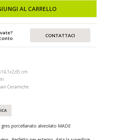
IUNGI AL CARRELLO
evate?
CONTATTACI
sconto
x14,1x2,65 cm
cm
lani Ceramiche
ICA
i gres porcellanato alveolato MADE
egno.. Perfetto per esterno, data la superficie