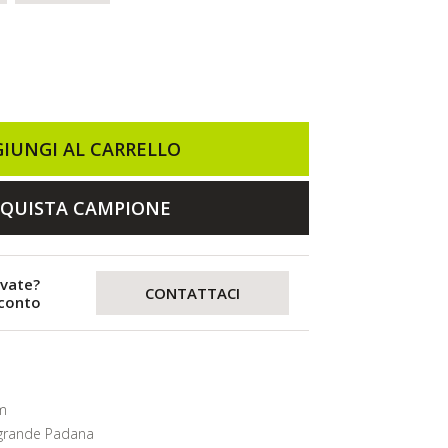
IUNGI AL CARRELLO
QUISTA CAMPIONE
evate?
CONTATTACI
sconto
m
grande Padana