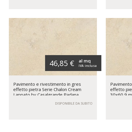
al mq
46,85 €
IVA inclusa
Pavimento e rivestimento in gres
Pavimento 
effetto pietra Serie Chalon Cream
effetto pi
Lappato by Casalgrande Padana
30x60 9 m
DISPONIBILE DA SUBITO