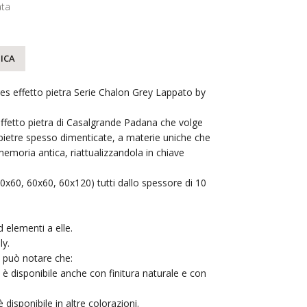
ta
ICA
es effetto pietra Serie Chalon Grey Lappato by
 effetto pietra di Casalgrande Padana che volge
 pietre spesso dimenticate, a materie uniche che
memoria antica, riattualizzandola in chiave
(30x60, 60x60, 60x120) tutti dallo spessore di 10
 elementi a elle.
ly.
si può notare che:
è disponibile anche con finitura naturale e con
 disponibile in altre colorazioni.