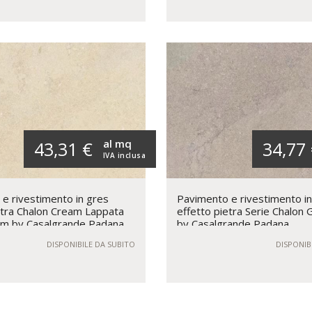
al mq
43,31 €
34,77
IVA inclusa
e rivestimento in gres
Pavimento e rivestimento i
etra Chalon Cream Lappata
effetto pietra Serie Chalon
m by Casalgrande Padana
by Casalgrande Padana
DISPONIBILE DA SUBITO
DISPONIB