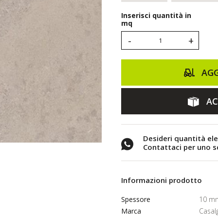
Inserisci quantità in
mq
-
+
AGG
AC
Desideri quantità el
Contattaci per uno 
Informazioni prodotto
Spessore
10 m
Marca
Casal