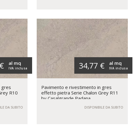
al mq
al mq
 €
34,77 €
IVA inclusa
IVA inclusa
n gres
Pavimento e rivestimento in gres
 Grey R10
effetto pietra Serie Chalon Grey R11
by Casalgrande Padana
ILE DA SUBITO
DISPONIBILE DA SUBITO