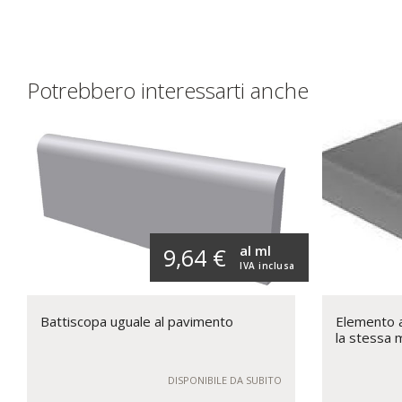
Potrebbero interessarti anche
al ml
9,64 €
IVA inclusa
Battiscopa uguale al pavimento
Elemento a 
la stessa 
DISPONIBILE DA SUBITO