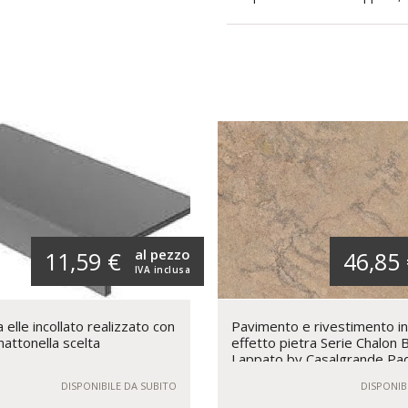
al pezzo
11,59 €
46,85
IVA inclusa
elle incollato realizzato con
Pavimento e rivestimento i
mattonella scelta
effetto pietra Serie Chalon 
Lappato by Casalgrande Pa
DISPONIBILE DA SUBITO
DISPONIB