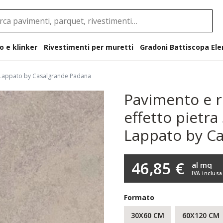
o e klinker
Rivestimenti per muretti
Gradoni B
ey Lappato by Casalgrande Padana
Pavimento e r
effetto pietra
Lappato by C
46,85 €
al mq
IVA inclusa
Formato
30X60 CM
60X120 CM