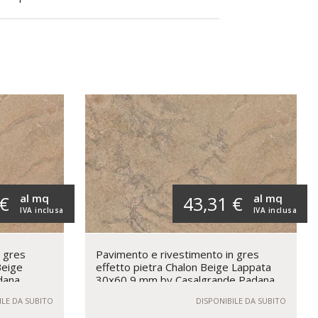
al mq
al mq
 €
43,31 €
IVA inclusa
IVA inclusa
n gres
Pavimento e rivestimento in gres
Beige
effetto pietra Chalon Beige Lappata
dana
30x60 9 mm by Casalgrande Padana
ILE DA SUBITO
DISPONIBILE DA SUBITO