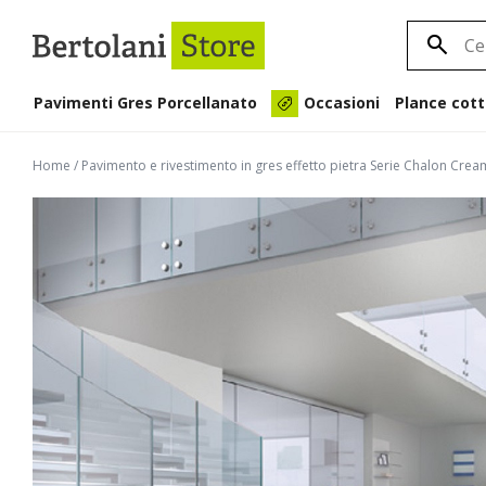
Pavimenti Gres Porcellanato
Plance cott
Occasioni
Home
/
Pavimento e rivestimento in gres effetto pietra Serie Chalon Cr