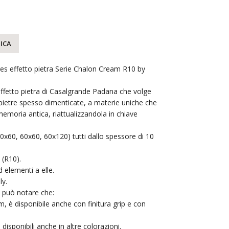
ICA
es effetto pietra Serie Chalon Cream R10 by
 effetto pietra di Casalgrande Padana che volge
 pietre spesso dimenticate, a materie uniche che
memoria antica, riattualizzandola in chiave
(30x60, 60x60, 60x120) tutti dallo spessore di 10
 (R10).
 elementi a elle.
ly.
si può notare che:
, è disponibile anche con finitura grip e con
disponibili anche in altre colorazioni.