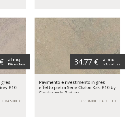
al mq
al mq
 €
34,77 €
IVA inclusa
IVA inclusa
n gres
Pavimento e rivestimento in gres
 Grey R10
effetto pietra Serie Chalon Kaki R10 by
Casalgrande Padana
ILE DA SUBITO
DISPONIBILE DA SUBITO