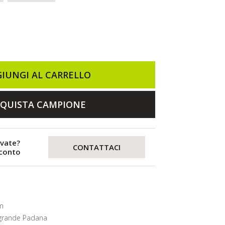
IUNGI AL CARRELLO
QUISTA CAMPIONE
evate?
CONTATTACI
sconto
m
grande Padana