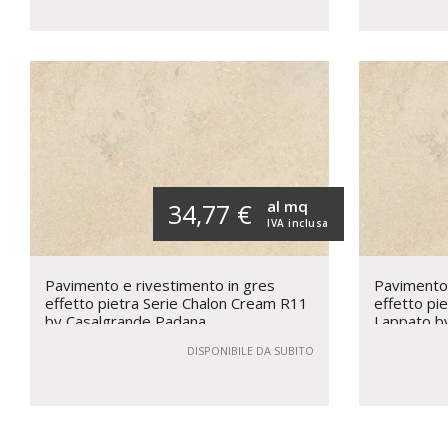
al mq
34,77 €
IVA inclusa
Pavimento e rivestimento in gres
Pavimento 
effetto pietra Serie Chalon Cream R11
effetto pi
by Casalgrande Padana
Lappato b
DISPONIBILE DA SUBITO