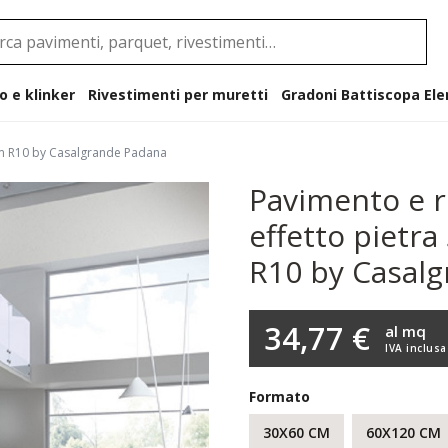
o e klinker
Rivestimenti per muretti
Gradoni B
eam R10 by Casalgrande Padana
Pavimento e r
effetto pietr
R10 by Casal
34,77 €
al mq
IVA inclusa
Formato
30X60 CM
60X120 CM