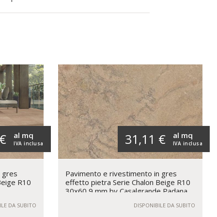
al mq
al mq
 €
31,11 €
IVA inclusa
IVA inclusa
n gres
Pavimento e rivestimento in gres
 Beige R10
effetto pietra Serie Chalon Beige R10
30x60 9 mm by Casalgrande Padana
ILE DA SUBITO
DISPONIBILE DA SUBITO