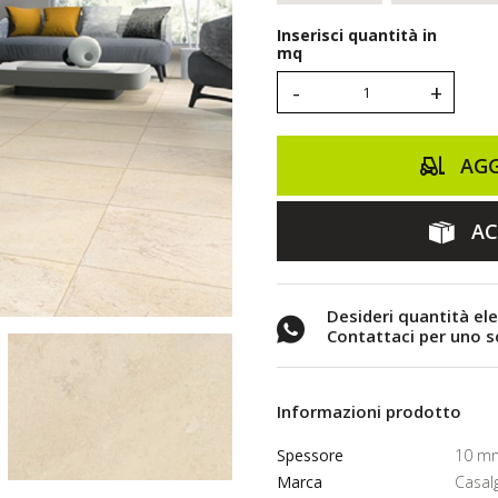
Inserisci quantità in
mq
-
+
AGG
AC
Desideri quantità el
Contattaci per uno 
Informazioni prodotto
Spessore
10 m
Marca
Casal