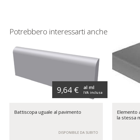
Potrebbero interessarti anche
al ml
9,64 €
IVA inclusa
Battiscopa uguale al pavimento
Elemento a 
la stessa 
DISPONIBILE DA SUBITO