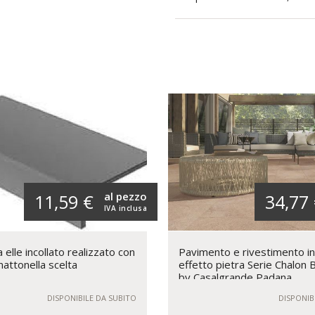
al pezzo
11,59 €
34,77
IVA inclusa
elle incollato realizzato con
Pavimento e rivestimento i
mattonella scelta
effetto pietra Serie Chalon
by Casalgrande Padana
DISPONIBILE DA SUBITO
DISPONIB