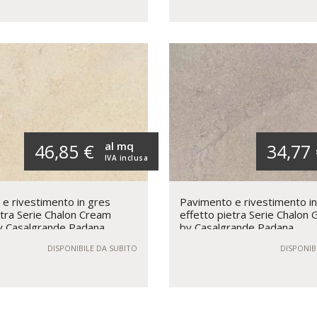
al mq
46,85 €
34,77
IVA inclusa
e rivestimento in gres
Pavimento e rivestimento i
etra Serie Chalon Cream
effetto pietra Serie Chalon
y Casalgrande Padana
by Casalgrande Padana
DISPONIBILE DA SUBITO
DISPONIB