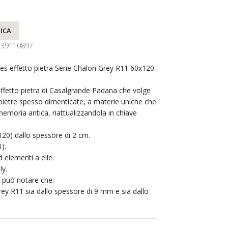
ICA
139110897
es effetto pietra Serie Chalon Grey R11 60x120
 effetto pietra di Casalgrande Padana che volge
 pietre spesso dimenticate, a materie uniche che
memoria antica, riattualizzandola in chiave
120) dallo spessore di 2 cm.
).
 elementi a elle.
ly.
si può notare che:
rey R11 sia dallo spessore di 9 mm e sia dallo