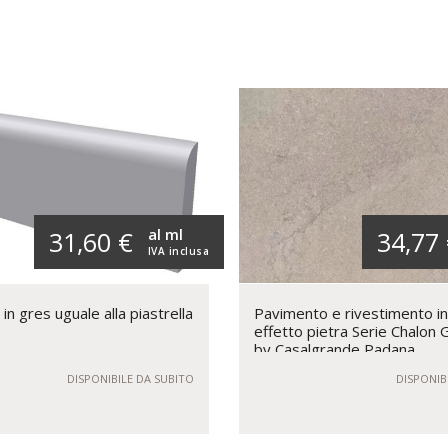
al ml
31,60 €
34,77
IVA inclusa
in gres uguale alla piastrella
Pavimento e rivestimento i
effetto pietra Serie Chalon
by Casalgrande Padana
DISPONIBILE DA SUBITO
DISPONIB