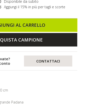
Disponibile da subito
Aggiungi il 15% in più per tagli e scorte
IUNGI AL CARRELLO
QUISTA CAMPIONE
evate?
CONTATTACI
sconto
20 cm
grande Padana