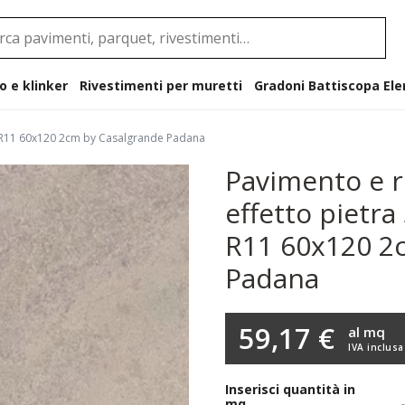
o e klinker
Rivestimenti per muretti
Gradoni B
ey R11 60x120 2cm by Casalgrande Padana
Pavimento e r
effetto pietra
R11 60x120 2
Padana
59,17 €
al mq
IVA inclusa
Inserisci quantità in
mq