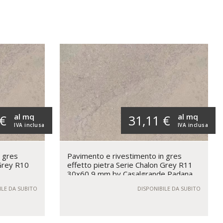
al mq
al mq
 €
31,11 €
IVA inclusa
IVA inclusa
n gres
Pavimento e rivestimento in gres
 Grey R10
effetto pietra Serie Chalon Grey R11
30x60 9 mm by Casalgrande Padana
ILE DA SUBITO
DISPONIBILE DA SUBITO