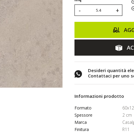
-
+
AGG
AC
Desideri quantità el
Contattaci per uno 
Informazioni prodotto
Formato
60x1
Spessore
2 cm
Marca
Casal
Finitura
R11