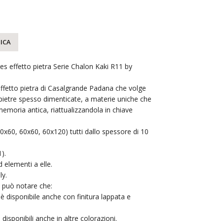
ICA
es effetto pietra Serie Chalon Kaki R11 by
 effetto pietra di Casalgrande Padana che volge
 pietre spesso dimenticate, a materie uniche che
memoria antica, riattualizzandola in chiave
(30x60, 60x60, 60x120) tutti dallo spessore di 10
).
 elementi a elle.
ly.
si può notare che:
è disponibile anche con finitura lappata e
disponibili anche in altre colorazioni.