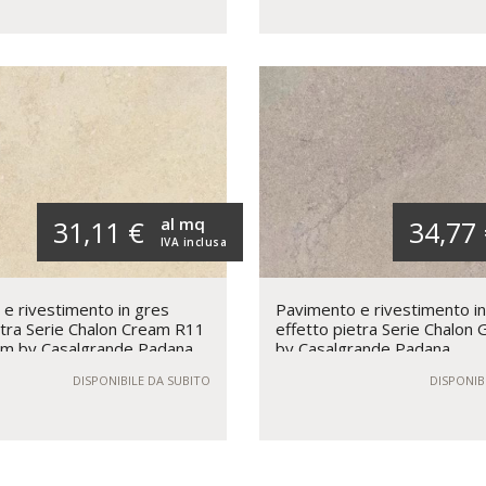
al mq
31,11 €
34,77
IVA inclusa
e rivestimento in gres
Pavimento e rivestimento i
etra Serie Chalon Cream R11
effetto pietra Serie Chalon
m by Casalgrande Padana
by Casalgrande Padana
DISPONIBILE DA SUBITO
DISPONIB