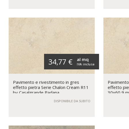
al mq
34,77 €
IVA inclusa
Pavimento e rivestimento in gres
Pavimento 
effetto pietra Serie Chalon Cream R11
effetto pi
by Casalgrande Padana
30x60 9 m
DISPONIBILE DA SUBITO