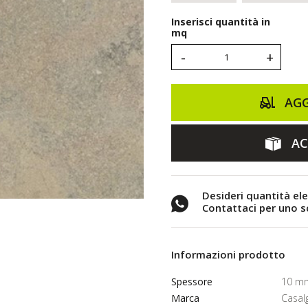
Inserisci quantità in
mq
-
+
AGG
AC
Desideri quantità el
Contattaci per uno 
Informazioni prodotto
Spessore
10 m
Marca
Casal