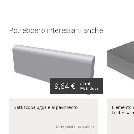
Potrebbero interessarti anche
al ml
9,64 €
IVA inclusa
Battiscopa uguale al pavimento
Elemento a 
la stessa 
DISPONIBILE DA SUBITO