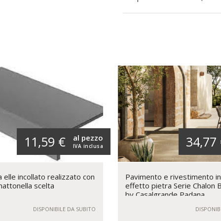
al pezzo
11,59 €
34,77
IVA inclusa
elle incollato realizzato con
Pavimento e rivestimento i
mattonella scelta
effetto pietra Serie Chalon
by Casalgrande Padana
DISPONIBILE DA SUBITO
DISPONIB