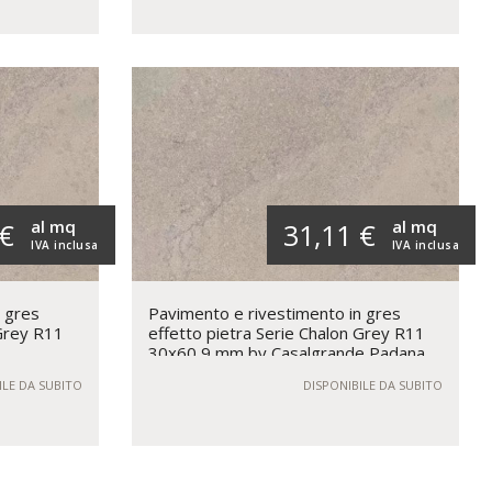
al mq
al mq
 €
31,11 €
IVA inclusa
IVA inclusa
n gres
Pavimento e rivestimento in gres
 Grey R11
effetto pietra Serie Chalon Grey R11
30x60 9 mm by Casalgrande Padana
ILE DA SUBITO
DISPONIBILE DA SUBITO