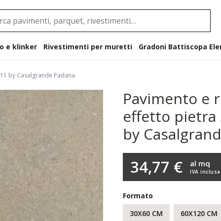
o e klinker
Rivestimenti per muretti
Gradoni B
i R11 by Casalgrande Padana
Pavimento e r
effetto pietra
by Casalgran
34,77 €
al mq
IVA inclusa
Formato
30X60 CM
60X120 CM