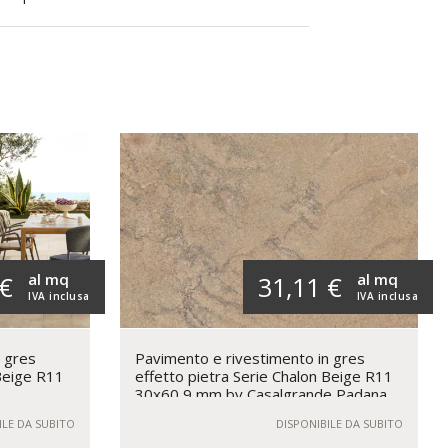
al mq
al mq
 €
31,11 €
IVA inclusa
IVA inclusa
n gres
Pavimento e rivestimento in gres
 Beige R11
effetto pietra Serie Chalon Beige R11
30x60 9 mm by Casalgrande Padana
ILE DA SUBITO
DISPONIBILE DA SUBITO