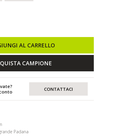
IUNGI AL CARRELLO
QUISTA CAMPIONE
evate?
CONTATTACI
sconto
m
grande Padana