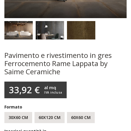
Pavimento e rivestimento in gres
Ferrocemento Rame Lappata by
Saime Ceramiche
33,92 €
al mq
IVA inclusa
Formato
30X60 CM
60X120 CM
60X60 CM