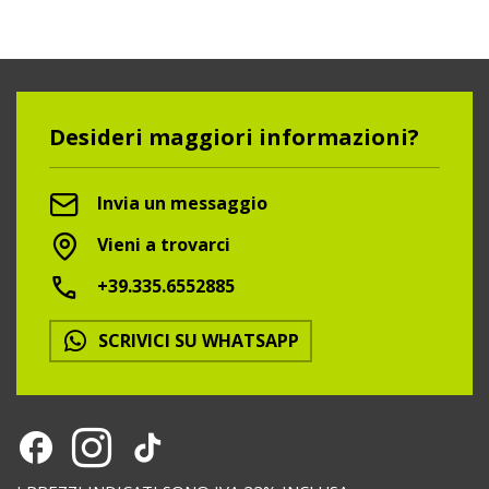
Desideri maggiori informazioni?
Invia un messaggio
Vieni a trovarci
+39.335.6552885
SCRIVICI SU WHATSAPP