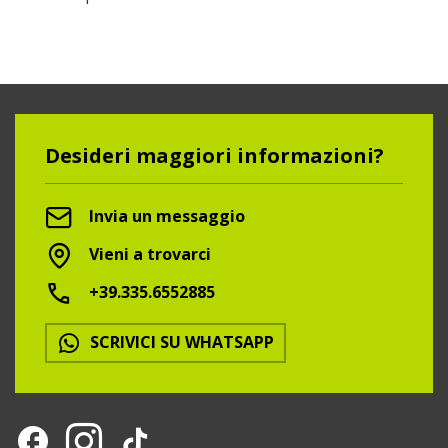
Desideri maggiori informazioni?
Invia un messaggio
Vieni a trovarci
+39.335.6552885
SCRIVICI SU WHATSAPP