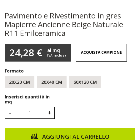
Pavimento e Rivestimento in gres
Mapierre Ancienne Beige Naturale
R11 Emilceramica
24,28 €
al mq
ACQUISTA CAMPIONE
IVA inclusa
Formato
20X20 CM
20X40 CM
60X120 CM
Inserisci quantità in
mq
-
+
AGGIUNGI AL CARRELLO