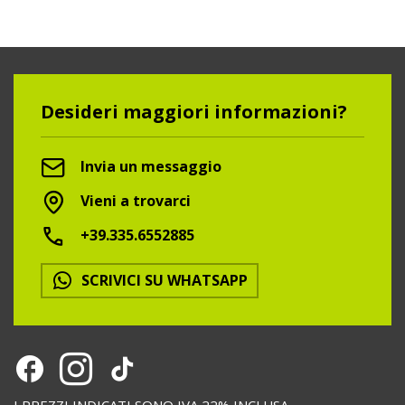
Desideri maggiori informazioni?
Invia un messaggio
Vieni a trovarci
+39.335.6552885
SCRIVICI SU WHATSAPP