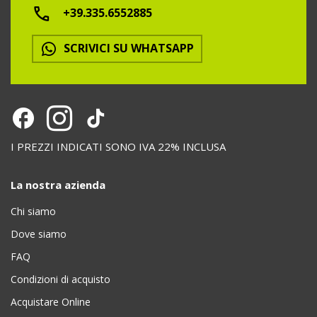
+39.335.6552885
SCRIVICI SU WHATSAPP
I PREZZI INDICATI SONO IVA 22% INCLUSA
La nostra azienda
Chi siamo
Dove siamo
FAQ
Condizioni di acquisto
Acquistare Online