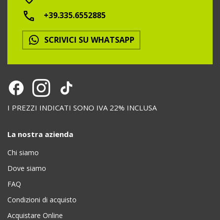
+39.335.6552885
SCRIVICI SU WHATSAPP
I PREZZI INDICATI SONO IVA 22% INCLUSA
La nostra azienda
Chi siamo
Dove siamo
FAQ
Condizioni di acquisto
Acquistare Online