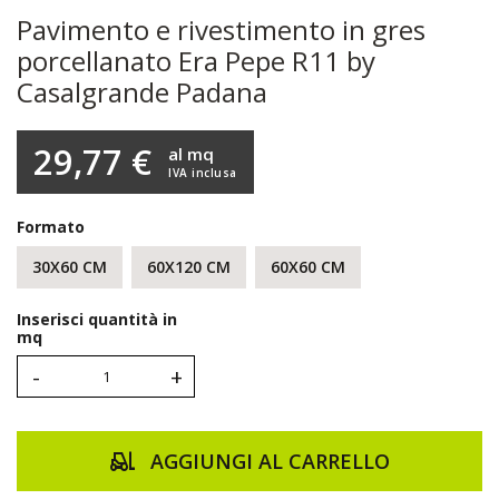
Pavimento e rivestimento in gres
porcellanato Era Pepe R11 by
Casalgrande Padana
29,77 €
al mq
IVA inclusa
Formato
30X60 CM
60X120 CM
60X60 CM
Inserisci quantità in
mq
-
+
AGGIUNGI AL CARRELLO