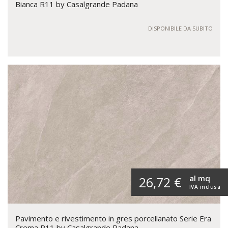
Bianca R11 by Casalgrande Padana
DISPONIBILE DA SUBITO
al mq
26,72 €
IVA inclusa
Pavimento e rivestimento in gres porcellanato Serie Era
Crema R11 by Casalgrande Padana