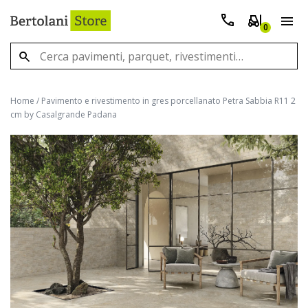
0
Home
/
Pavimento e rivestimento in gres porcellanato Petra Sabbia R11 2
cm by Casalgrande Padana