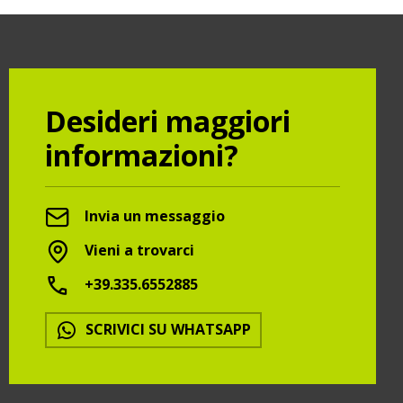
Desideri maggiori
informazioni?
Invia un messaggio
Vieni a trovarci
+39.335.6552885
SCRIVICI SU WHATSAPP