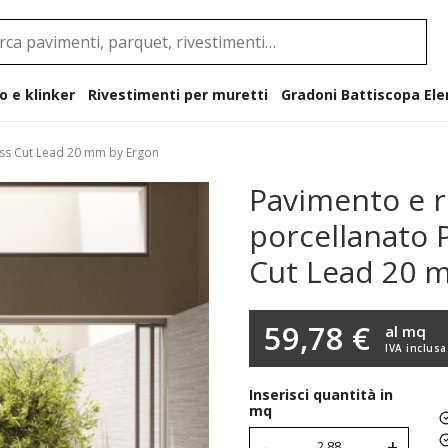
o e klinker
Rivestimenti per muretti
Gradoni B
oss Cut Lead 20 mm by Ergon
Pavimento e r
porcellanato 
Cut Lead 20 
59,78 €
al mq
IVA inclusa
Inserisci quantità in
mq
-
+