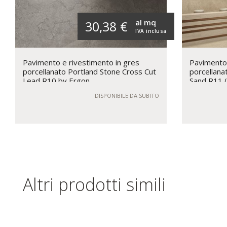
al mq
30,38 €
IVA inclusa
Pavimento e rivestimento in gres
Pavimento 
porcellanato Portland Stone Cross Cut
porcellana
Lead R10 by Ergon
Sand R11 
DISPONIBILE DA SUBITO
Altri prodotti simili