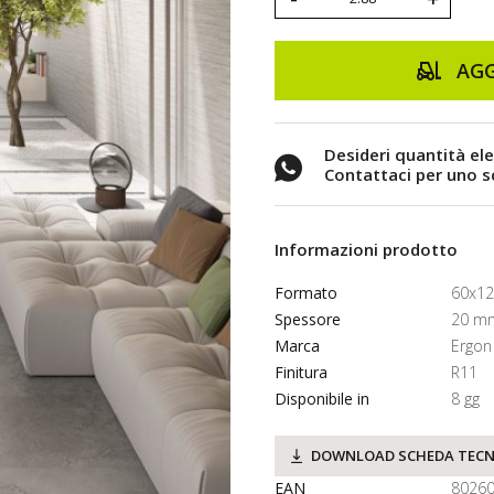
AGG
Desideri quantità el
Contattaci per uno 
Informazioni prodotto
Formato
60x1
Spessore
20 m
Marca
Ergon
Finitura
R11
Disponibile in
8 gg
DOWNLOAD SCHEDA TECN
EAN
8026