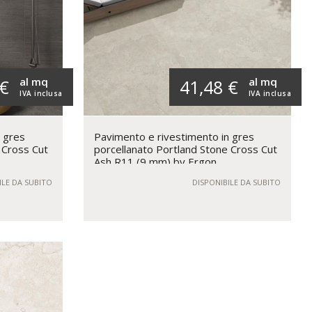
al mq
al mq
 €
41,48 €
IVA inclusa
IVA inclusa
n gres
Pavimento e rivestimento in gres
 Cross Cut
porcellanato Portland Stone Cross Cut
Ash R11 (9 mm) by Ergon
ILE DA SUBITO
DISPONIBILE DA SUBITO