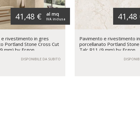
al mq
41,48 €
41,48
IVA inclusa
e rivestimento in gres
Pavimento e rivestimento i
to Portland Stone Cross Cut
porcellanato Portland Stone
(9 mm) by Ergon
Talc R11 (9 mm) by Ergon
DISPONIBILE DA SUBITO
DISPONIB