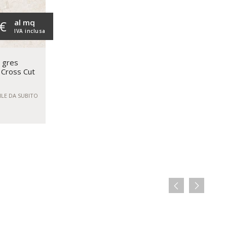
al mq
 €
IVA inclusa
n gres
 Cross Cut
ILE DA SUBITO