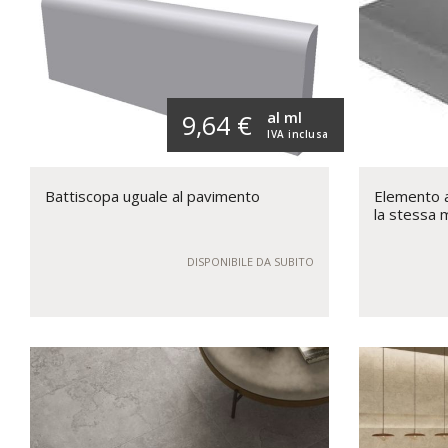
al ml
9,64 €
IVA inclusa
Battiscopa uguale al pavimento
Elemento a 
la stessa 
DISPONIBILE DA SUBITO