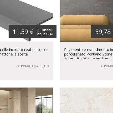
al pezzo
11,59 €
59,78
IVA inclusa
elle incollato realizzato con
Pavimento e rivestimento i
mattonella scelta
porcellanato Portland Stone
Anthracite 20 mm by Ergon
DISPONIBILE DA SUBITO
DISPONIB