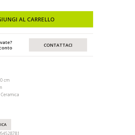
IUNGI AL CARRELLO
evate?
CONTATTACI
sconto
20 cm
m
 Ceramica
ICA
054528781