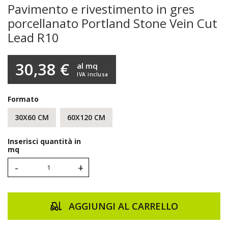
Pavimento e rivestimento in gres
porcellanato Portland Stone Vein Cut
Lead R10
30,38 €
al mq
IVA inclusa
Formato
30X60 CM
60X120 CM
Inserisci quantità in
mq
-
+
AGGIUNGI AL CARRELLO