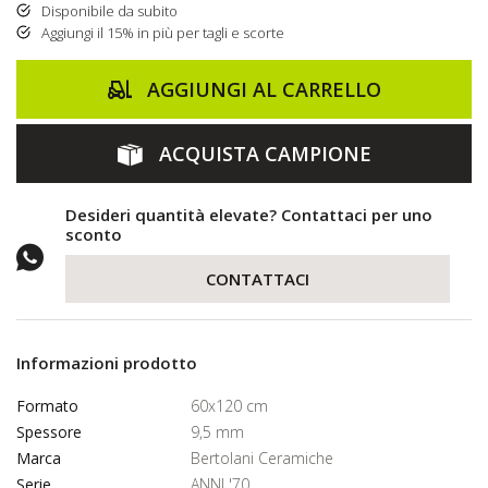
Disponibile da subito
Aggiungi il 15% in più per tagli e scorte
AGGIUNGI AL CARRELLO
ACQUISTA CAMPIONE
Desideri quantità elevate? Contattaci per uno
sconto
CONTATTACI
Informazioni prodotto
Formato
60x120 cm
Spessore
9,5 mm
Marca
Bertolani Ceramiche
Serie
ANNI '70