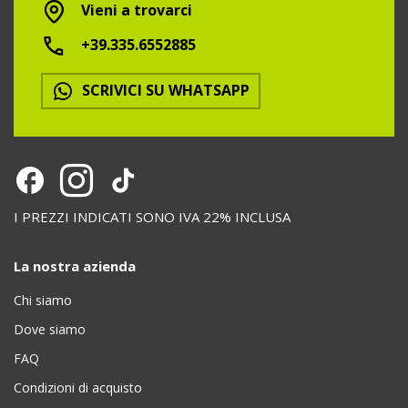
Vieni a trovarci
+39.335.6552885
SCRIVICI SU WHATSAPP
I PREZZI INDICATI SONO IVA 22% INCLUSA
La nostra azienda
Chi siamo
Dove siamo
FAQ
Condizioni di acquisto