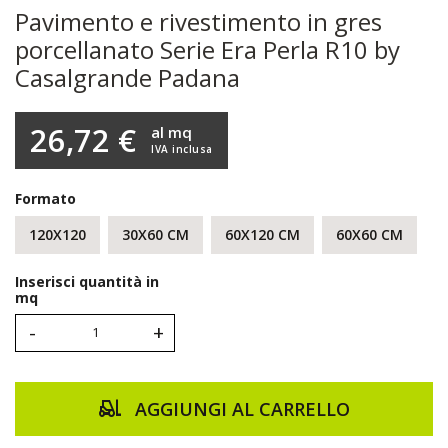
Pavimento e rivestimento in gres
porcellanato Serie Era Perla R10 by
Casalgrande Padana
26,72 €
al mq
IVA inclusa
Formato
120X120
30X60 CM
60X120 CM
60X60 CM
Inserisci quantità in
mq
-
+
AGGIUNGI AL CARRELLO