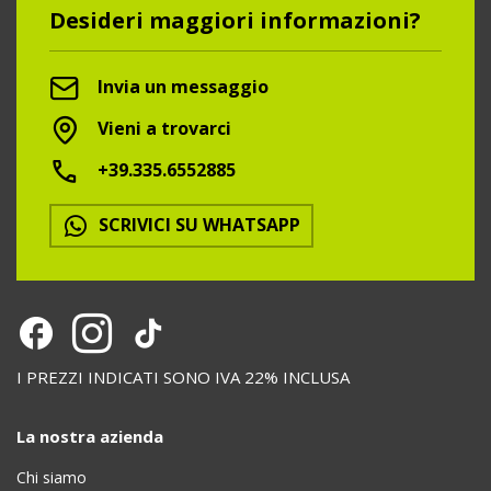
Desideri maggiori informazioni?
Invia un messaggio
Vieni a trovarci
+39.335.6552885
SCRIVICI SU WHATSAPP
I PREZZI INDICATI SONO IVA 22% INCLUSA
La nostra azienda
Chi siamo