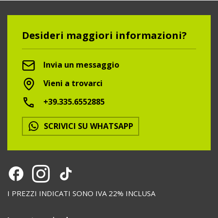
Desideri maggiori informazioni?
Invia un messaggio
Vieni a trovarci
+39.335.6552885
SCRIVICI SU WHATSAPP
I PREZZI INDICATI SONO IVA 22% INCLUSA