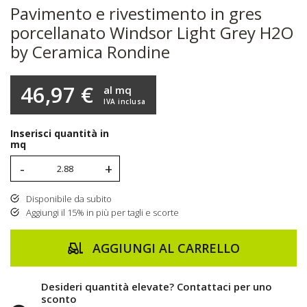
Pavimento e rivestimento in gres
porcellanato Windsor Light Grey H2O
by Ceramica Rondine
46,97 €
al mq
IVA inclusa
Inserisci quantità in
mq
-
+
Disponibile da subito
Aggiungi il 15% in più per tagli e scorte
AGGIUNGI AL CARRELLO
Desideri quantità elevate? Contattaci per uno
sconto