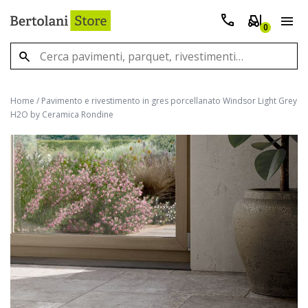
0
Home
/
Pavimento e rivestimento in gres porcellanato Windsor Light Grey
H2O by Ceramica Rondine