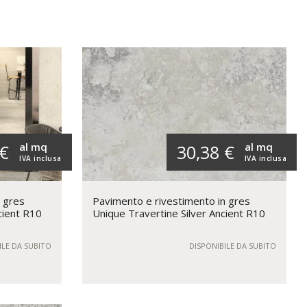
al mq
al mq
 €
30,38 €
IVA inclusa
IVA inclusa
n gres
Pavimento e rivestimento in gres
cient R10
Unique Travertine Silver Ancient R10
ILE DA SUBITO
DISPONIBILE DA SUBITO