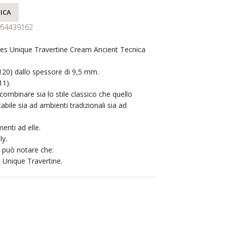
ICA
054439162
res Unique Travertine Cream Ancient Tecnica
120) dallo spessore di 9,5 mm.
11).
ombinare sia lo stile classico che quello
ile sia ad ambienti tradizionali sia ad
enti ad elle.
ly.
si può notare che:
i Unique Travertine.