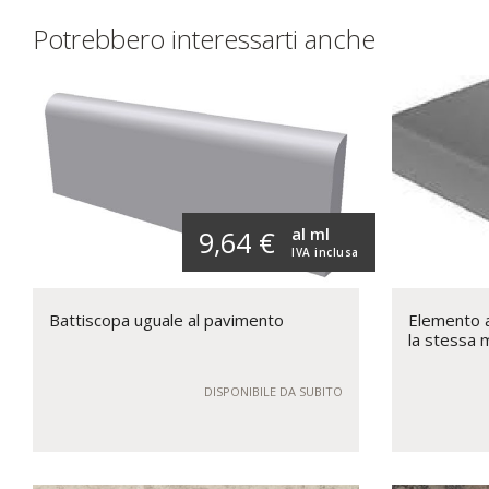
Potrebbero interessarti anche
al ml
9,64 €
IVA inclusa
Battiscopa uguale al pavimento
Elemento a 
la stessa 
DISPONIBILE DA SUBITO