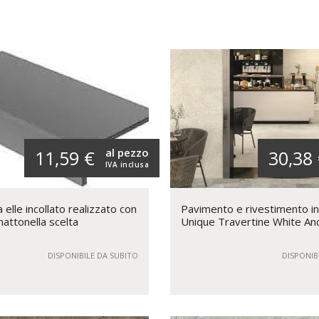
al pezzo
11,59 €
30,38
IVA inclusa
elle incollato realizzato con
Pavimento e rivestimento i
mattonella scelta
Unique Travertine White An
DISPONIBILE DA SUBITO
DISPONIB