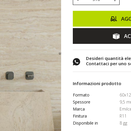
AGG
AC
Desideri quantità el
Contattaci per uno 
Informazioni prodotto
Formato
60x1
Spessore
9,5 
Marca
Emilc
Finitura
R11
Disponibile in
8 gg