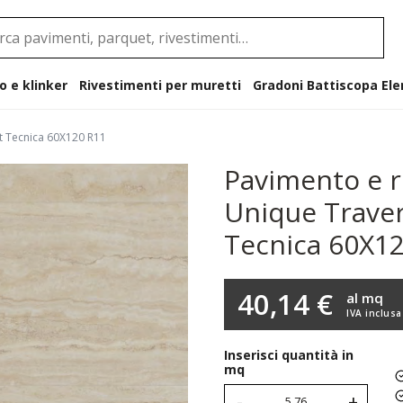
o e klinker
Rivestimenti per muretti
Gradoni B
t Tecnica 60X120 R11
Pavimento e r
Unique Trave
Tecnica 60X1
40,14 €
al mq
IVA inclusa
Inserisci quantità in
mq
-
+