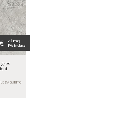
al mq
 €
IVA inclusa
n gres
ient
ILE DA SUBITO