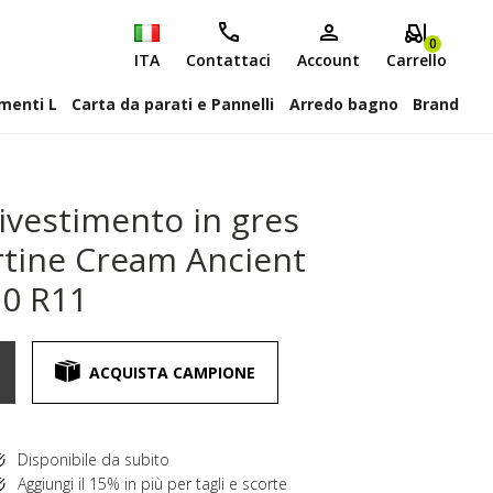
0
ITA
Contattaci
Account
Carrello
attiscopa Elementi L
Carta da parati e Pannelli
Arredo bagno
Brand
ivestimento in gres
rtine Cream Ancient
20 R11
ACQUISTA CAMPIONE
Disponibile da subito
Aggiungi il 15% in più per tagli e scorte