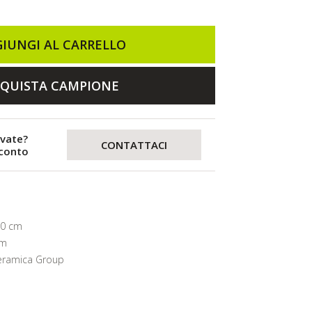
IUNGI AL CARRELLO
QUISTA CAMPIONE
evate?
CONTATTACI
sconto
20 cm
mm
eramica Group