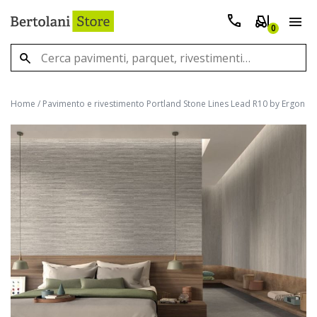
0
Home
/
Pavimento e rivestimento Portland Stone Lines Lead R10 by Ergon