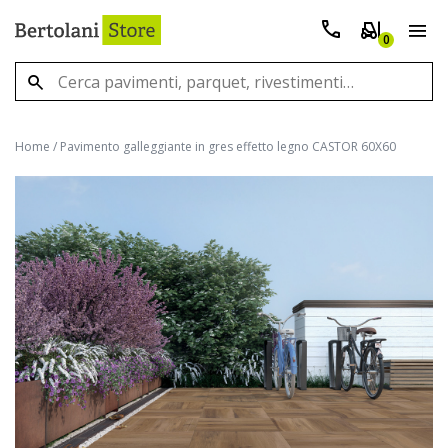
0
Home
/
Pavimento galleggiante in gres effetto legno CASTOR 60X60