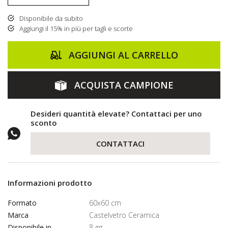
Disponibile da subito
Aggiungi il 15% in più per tagli e scorte
AGGIUNGI AL CARRELLO
ACQUISTA CAMPIONE
Desideri quantità elevate? Contattaci per uno
sconto
CONTATTACI
Informazioni prodotto
Formato
60x60 cm
Marca
Castelvetro Ceramica
Disponibile in
8 gg