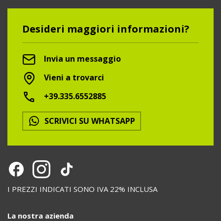
Desideri maggiori informazioni?
Invia un messaggio
Vieni a trovarci
+39.335.6552885
SCRIVICI SU WHATSAPP
I PREZZI INDICATI SONO IVA 22% INCLUSA
La nostra azienda