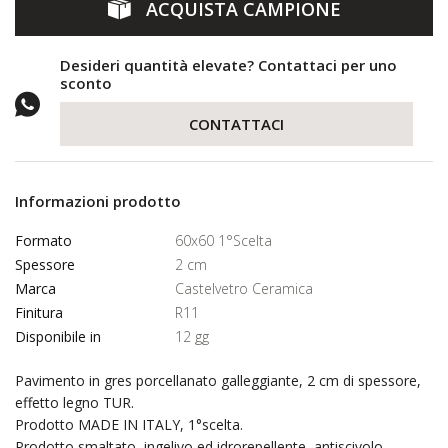
ACQUISTA CAMPIONE
Desideri quantità elevate? Contattaci per uno
sconto
CONTATTACI
Informazioni prodotto
Formato
60x60 1°Scelta
Spessore
2 cm
Marca
Castelvetro Ceramica
Finitura
R11
Disponibile in
12 gg
Pavimento in gres porcellanato galleggiante, 2 cm di spessore,
effetto legno TUR.
Prodotto MADE IN ITALY, 1°scelta.
Prodotto smaltato, ingelivo ed idrorepellente, antiscivolo.