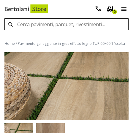
0
Home
/
Pavimento galleggiante in gres effetto legno TUR 60x60 1°scelta