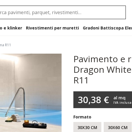
o e klinker
Rivestimenti per muretti
Gradoni B
ana R11
Pavimento e r
Dragon White
R11
30,38 €
al mq
IVA inclusa
Formato
30X30 CM
30X60 CM