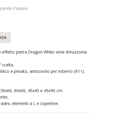
grande Padana
ICA
o effetto pietra Dragon White serie Amazzonia
 scelta.
lico e privato, antiscivolo per esterno (R11).
, 30x60, 60x60, 45x45 e 45x90 cm.
ente.
radini, elementi a L e copertine.