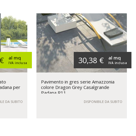
al mq
al mq
 €
30,38 €
IVA inclusa
IVA inclusa
ato
Pavimento in gres serie Amazzonia
adana per
colore Dragon Grey Casalgrande
Padana R11
ILE DA SUBITO
DISPONIBILE DA SUBITO