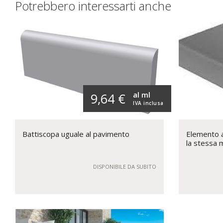
Potrebbero interessarti anche
al ml
9,64 €
IVA inclusa
Battiscopa uguale al pavimento
Elemento a 
la stessa 
DISPONIBILE DA SUBITO