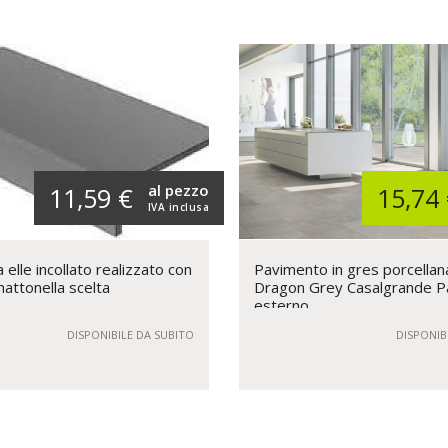
al pezzo
11,59 €
15,74
IVA inclusa
elle incollato realizzato con
Pavimento in gres porcellan
mattonella scelta
Dragon Grey Casalgrande P
esterno
DISPONIBILE DA SUBITO
DISPONIB