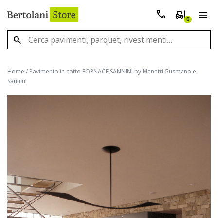
0
Home
/
Pavimento in cotto FORNACE SANNINI by Manetti Gusmano e
Sannini