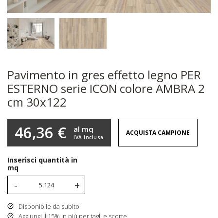
Pavimento in gres effetto legno PER
ESTERNO serie ICON colore AMBRA 2
cm 30x122
46,36 €
al mq
ACQUISTA CAMPIONE
IVA inclusa
Inserisci quantità in
mq
-
+
Disponibile da subito
Aggiungi il 15% in più per tagli e scorte