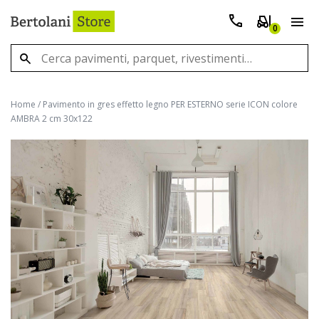
0
Home
/
Pavimento in gres effetto legno PER ESTERNO serie ICON colore
AMBRA 2 cm 30x122