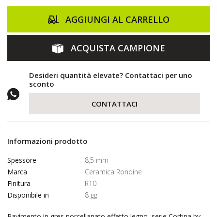
AGGIUNGI AL CARRELLO
ACQUISTA CAMPIONE
Desideri quantità elevate? Contattaci per uno
sconto
CONTATTACI
Informazioni prodotto
Spessore
8,5 mm
Marca
Ceramica Rondine
Finitura
R10
Disponibile in
8 gg
Pavimento in gres porcellanato effetto legno, serie Cortina by