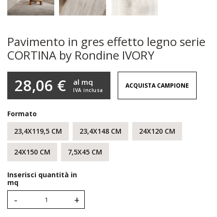
Pavimento in gres effetto legno serie
CORTINA by Rondine IVORY
28,06 €
al mq
ACQUISTA CAMPIONE
IVA inclusa
Formato
23,4X119,5 CM
23,4X148 CM
24X120 CM
24X150 CM
7,5X45 CM
Inserisci quantità in
mq
-
+