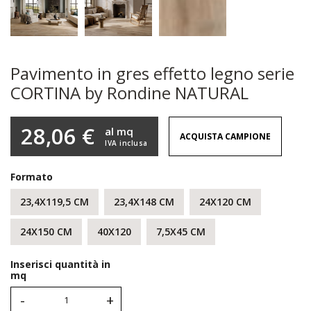
Pavimento in gres effetto legno serie
CORTINA by Rondine NATURAL
28,06 €
al mq
ACQUISTA CAMPIONE
IVA inclusa
Formato
23,4X119,5 CM
23,4X148 CM
24X120 CM
24X150 CM
40X120
7,5X45 CM
Inserisci quantità in
mq
-
+