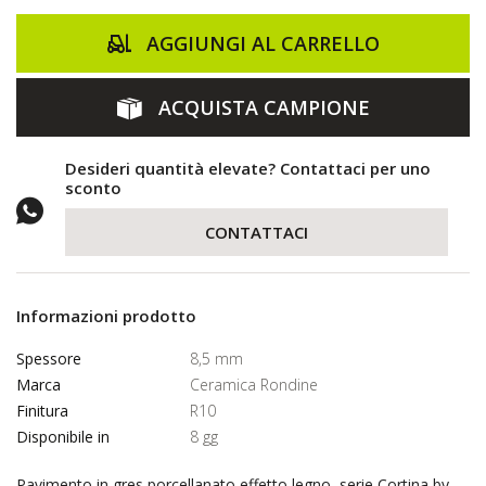
AGGIUNGI AL CARRELLO
ACQUISTA CAMPIONE
Desideri quantità elevate? Contattaci per uno
sconto
CONTATTACI
Informazioni prodotto
Spessore
8,5 mm
Marca
Ceramica Rondine
Finitura
R10
Disponibile in
8 gg
Pavimento in gres porcellanato effetto legno, serie Cortina by