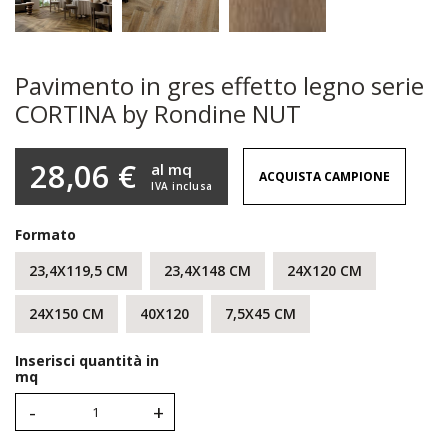
Pavimento in gres effetto legno serie
CORTINA by Rondine NUT
28,06 €
al mq
ACQUISTA CAMPIONE
IVA inclusa
Formato
23,4X119,5 CM
23,4X148 CM
24X120 CM
24X150 CM
40X120
7,5X45 CM
Inserisci quantità in
mq
-
+