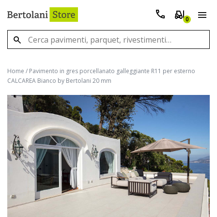
0
Home
/
Pavimento in gres porcellanato galleggiante R11 per esterno
CALCAREA Bianco by Bertolani 20 mm