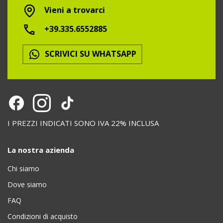
Vieni a trovarci
+39.335.6552885
SCRIVICI SU WHATSAPP
I PREZZI INDICATI SONO IVA 22% INCLUSA
La nostra azienda
Chi siamo
Dove siamo
FAQ
Condizioni di acquisto