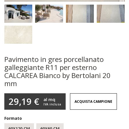
Pavimento in gres porcellanato
galleggiante R11 per esterno
CALCAREA Bianco by Bertolani 20
mm
29,19 €
al mq
ACQUISTA CAMPIONE
IVA inclusa
Formato
60X120 CM
60X60 CM