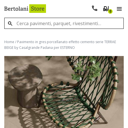
0
Home
/
Pavimento in gres porcellanato effetto cemento serie TERRAE
BEIGE by Casalgrande Padana per ESTERNO