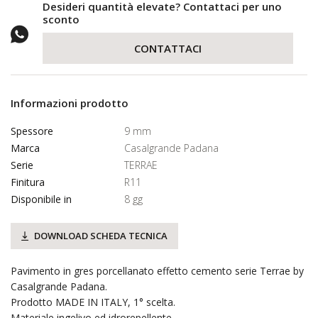
Desideri quantità elevate? Contattaci per uno
sconto
CONTATTACI
Informazioni prodotto
Spessore
9 mm
Marca
Casalgrande Padana
Serie
TERRAE
Finitura
R11
Disponibile in
8 gg
DOWNLOAD SCHEDA TECNICA
Pavimento in gres porcellanato effetto cemento serie Terrae by
Casalgrande Padana.
Prodotto MADE IN ITALY, 1° scelta.
Materiale ingelivo ed idrorepellente.