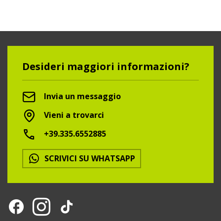
Desideri maggiori informazioni?
Invia un messaggio
Vieni a trovarci
+39.335.6552885
SCRIVICI SU WHATSAPP