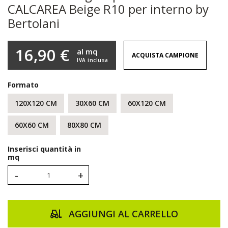
CALCAREA Beige R10 per interno by
Bertolani
16,90 €
al mq
ACQUISTA CAMPIONE
IVA inclusa
Formato
120X120 CM
30X60 CM
60X120 CM
60X60 CM
80X80 CM
Inserisci quantità in
mq
-
+
AGGIUNGI AL CARRELLO