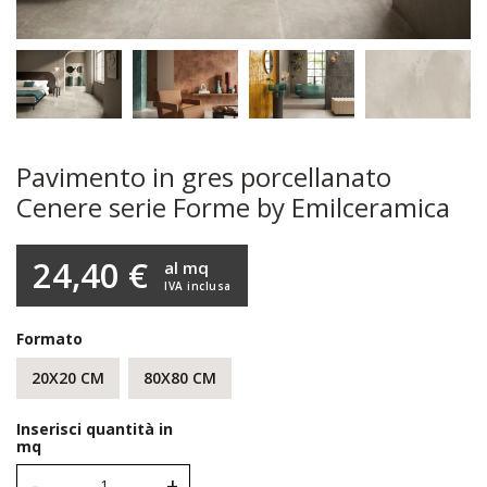
Pavimento in gres porcellanato
Cenere serie Forme by Emilceramica
24,40 €
al mq
IVA inclusa
Formato
20X20 CM
80X80 CM
Inserisci quantità in
mq
-
+