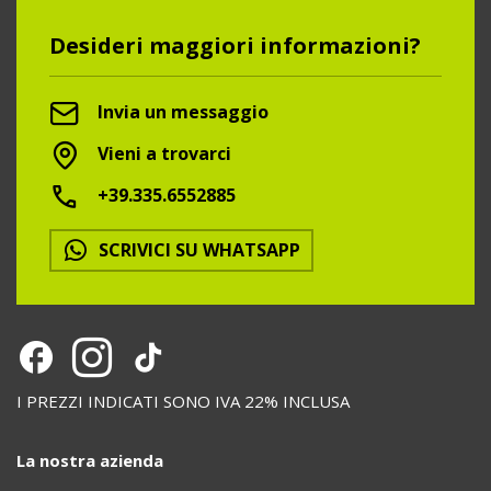
Desideri maggiori informazioni?
Invia un messaggio
Vieni a trovarci
+39.335.6552885
SCRIVICI SU WHATSAPP
I PREZZI INDICATI SONO IVA 22% INCLUSA
La nostra azienda