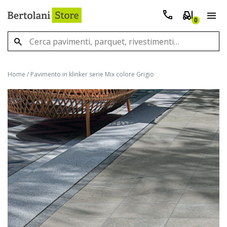
0
Home
/
Pavimento in klinker serie Mix colore Grigio