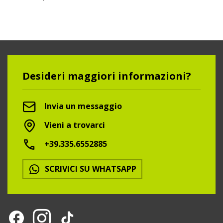
Desideri maggiori informazioni?
Invia un messaggio
Vieni a trovarci
+39.335.6552885
SCRIVICI SU WHATSAPP