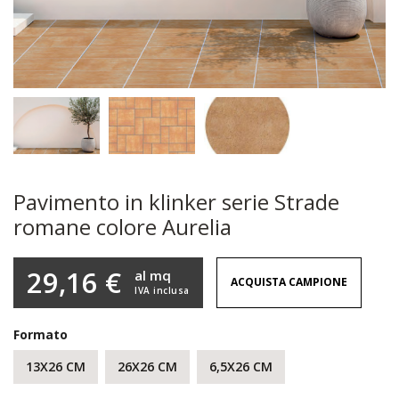
Pavimento in klinker serie Strade
romane colore Aurelia
29,16 €
al mq
ACQUISTA CAMPIONE
IVA inclusa
Formato
13X26 CM
26X26 CM
6,5X26 CM