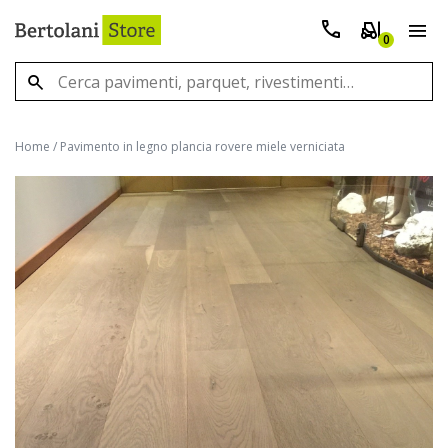
0
Home
/
Pavimento in legno plancia rovere miele verniciata