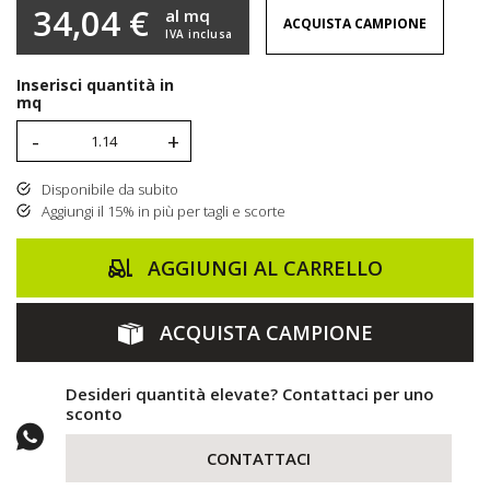
34,04 €
al mq
ACQUISTA CAMPIONE
IVA inclusa
Inserisci quantità in
mq
-
+
Disponibile da subito
Aggiungi il 15% in più per tagli e scorte
AGGIUNGI AL CARRELLO
ACQUISTA CAMPIONE
Desideri quantità elevate? Contattaci per uno
sconto
CONTATTACI